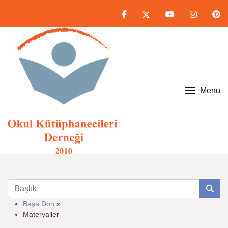
Menu
Başa Dön
»
Materyaller