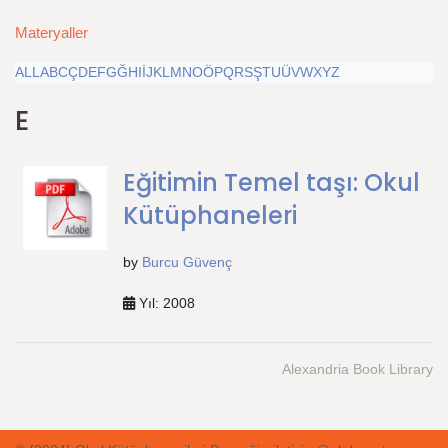
Materyaller
ALL
A
B
C
Ç
D
E
F
G
Ğ
H
I
İ
J
K
L
M
N
O
Ö
P
Q
R
S
Ş
T
U
Ü
V
W
X
Y
Z
E
Eğitimin Temel taşı: Okul
Kütüphaneleri
by
Burcu Güvenç
Yıl: 2008
Alexandria Book Library