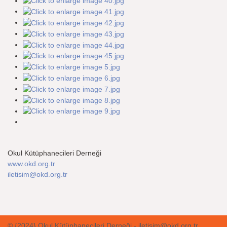
Okul Kütüphanecileri Derneği
www.okd.org.tr
iletisim@okd.org.tr
© {2024} Okul Kütüphanecileri Derneği - iletisim@okd.org.tr