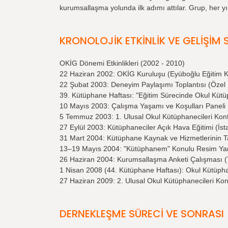
kurumsallaşma yolunda ilk adımı attılar. Grup, her y
KRONOLOJİK ETKİNLİK VE GELİŞİM 
OKİG Dönemi Etkinlikleri (2002 - 2010)
22 Haziran 2002: OKİG Kuruluşu (Eyüboğlu Eğitim K
22 Şubat 2003: Deneyim Paylaşımı Toplantısı (Özel 
39. Kütüphane Haftası: "Eğitim Sürecinde Okul Kütüp
10 Mayıs 2003: Çalışma Yaşamı ve Koşulları Paneli 
5 Temmuz 2003: 1. Ulusal Okul Kütüphanecileri Konf
27 Eylül 2003: Kütüphaneciler Açık Hava Eğitimi (İs
31 Mart 2004: Kütüphane Kaynak ve Hizmetlerinin Ta
13–19 Mayıs 2004: "Kütüphanem" Konulu Resim Yarı
26 Haziran 2004: Kurumsallaşma Anketi Çalışması (Te
1 Nisan 2008 (44. Kütüphane Haftası): Okul Kütüphane
27 Haziran 2009: 2. Ulusal Okul Kütüphanecileri Ko
DERNEKLEŞME SÜRECİ VE SONRASI