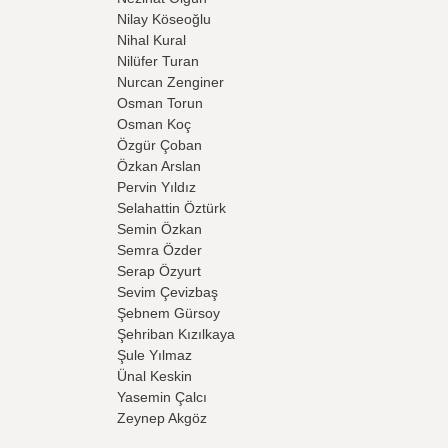
Nilay Köseoğlu
Nihal Kural
Nilüfer Turan
Nurcan Zenginer
Osman Torun
Osman Koç
Özgür Çoban
Özkan Arslan
Pervin Yıldız
Selahattin Öztürk
Semin Özkan
Semra Özder
Serap Özyurt
Sevim Çevizbaş
Şebnem Gürsoy
Şehriban Kızılkaya
Şule Yılmaz
Ünal Keskin
Yasemin Çalcı
Zeynep Akgöz