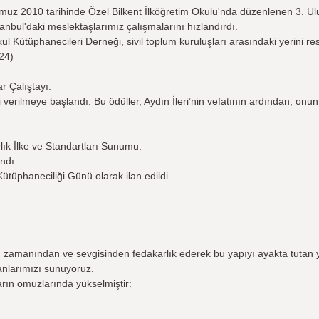
uz 2010 tarihinde Özel Bilkent İlköğretim Okulu'nda düzenlenen 3. Ul
anbul'daki meslektaşlarımız çalışmalarını hızlandırdı.
ul Kütüphanecileri Derneği, sivil toplum kuruluşları arasındaki yerini re
24)
r Çalıştayı.
erilmeye başlandı. Bu ödüller, Aydın İleri’nin vefatının ardından, onu
lık İlke ve Standartları Sunumu.
ndı.
Kütüphaneciliği Günü olarak ilan edildi.
, zamanından ve sevgisinden fedakarlık ederek bu yapıyı ayakta tutan 
anlarımızı sunuyoruz.
arın omuzlarında yükselmiştir: