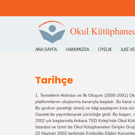
ANA SAYFA
HAKKIMIZDA
ÜYELIK
İLKE V
Tarihçe
1. Temellerin Atılması ve İlk Oluşum (2000-2001) Ok
platformlarını oluşturma kararıyla başladı. Bu kar
Bu grubun yarattığı sinerji ve bilgi paylaşımı kısa 
Gazete’de yayımlanarak yürürlüğe girdi. Bu başarı, 
2002 yılı başlarında Ankara TED Koleji’nde Okul Kütü
İstanbul ve İzmir’de Okul Kütüphaneleri Girişim Grupl
22 Haziran 2002 tarihinde Eyüboğlu Eğitim Kurumları