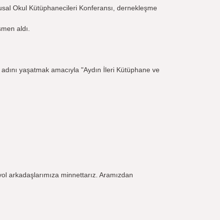
usal Okul Kütüphanecileri Konferansı, dernekleşme
smen aldı.
n adını yaşatmak amacıyla "Aydın İleri Kütüphane ve
yol arkadaşlarımıza minnettarız. Aramızdan