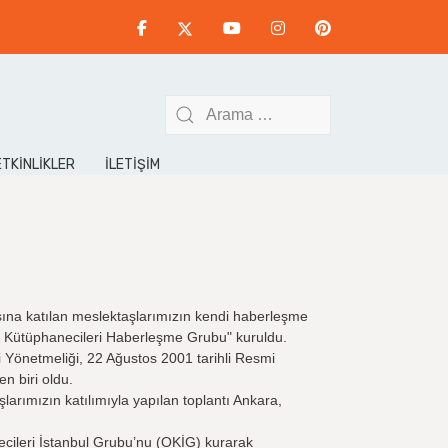
ETKİNLİKLER
İLETIŞIM
sına katılan meslektaşlarımızın kendi haberleşme
ul Kütüphanecileri Haberleşme Grubu" kuruldu.
i Yönetmeliği, 22 Ağustos 2001 tarihli Resmi
n biri oldu.
arımızın katılımıyla yapılan toplantı Ankara,
ecileri İstanbul Grubu’nu (OKİG) kurarak