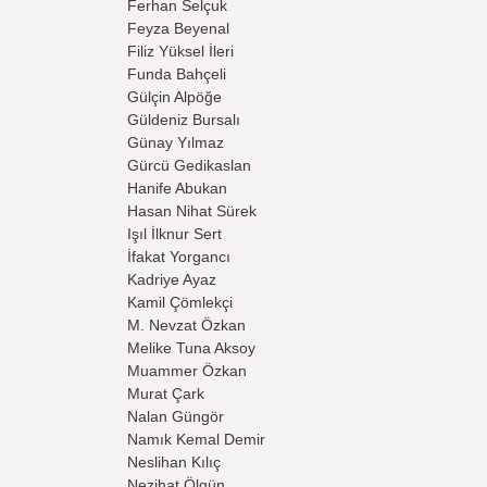
Ferhan Selçuk
Feyza Beyenal
Filiz Yüksel İleri
Funda Bahçeli
Gülçin Alpöğe
Güldeniz Bursalı
Günay Yılmaz
Gürcü Gedikaslan
Hanife Abukan
Hasan Nihat Sürek
Işıl İlknur Sert
İfakat Yorgancı
Kadriye Ayaz
Kamil Çömlekçi
M. Nevzat Özkan
Melike Tuna Aksoy
Muammer Özkan
Murat Çark
Nalan Güngör
Namık Kemal Demir
Neslihan Kılıç
Nezihat Ölgün