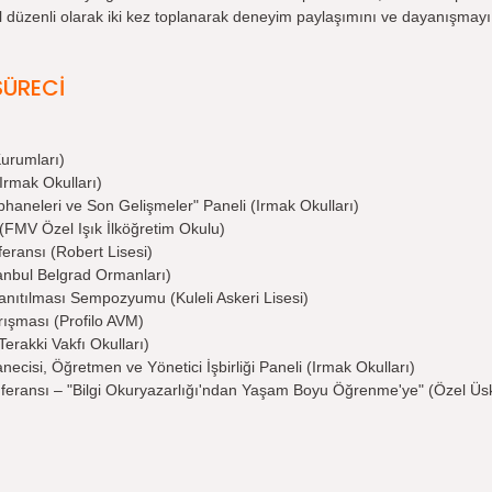
ıl düzenli olarak iki kez toplanarak deneyim paylaşımını ve dayanışmay
SÜRECİ
urumları)
Irmak Okulları)
haneleri ve Son Gelişmeler" Paneli (Irmak Okulları)
(FMV Özel Işık İlköğretim Okulu)
eransı (Robert Lisesi)
tanbul Belgrad Ormanları)
nıtılması Sempozyumu (Kuleli Askeri Lisesi)
şması (Profilo AVM)
rakki Vakfı Okulları)
cisi, Öğretmen ve Yönetici İşbirliği Paneli (Irmak Okulları)
nferansı – "Bilgi Okuryazarlığı'ndan Yaşam Boyu Öğrenme'ye" (Özel Üs