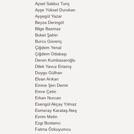
Aysel Salduz Tunç
Ayşe Yüksel Durukan
Ayşegül Yazar
Beyza Deringöl
Bilge Basmaz
Buket Şahin
Burcu Güvenç
Çiğdem Yenal
Çiğdem Odabaşı
Deren Kumbasaroğlu
Dilek Yavuz Ertanış
Duygu Gülhan
Elvan Arıkan
Emine Şen Demir
Emre Çetin
Erkan Nurcan
Esengül Akçay Yılmaz
Esmeray Karataş Ateş
Evrim Metin
Ezgi Bostancı
Fatma Özkuyumcu