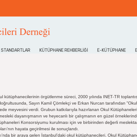
E STANDARTLAR
KÜTÜPHANE REHBERLIĞI
E-KÜTÜPHANE
ul kütüphanecilerinin örgütlenme süreci, 2000 yılında INET-TR toplantı
ar doğrultusunda, Sayın Kamil Çömlekçi ve Erkan Nurcan tarafından "Ok
sürede meyvesini verdi. Grubun katkılarıyla hazırlanan Okul Kütüphaneler
mesleki dayanışmanın ve heyecanlı bir çalışmanın en güzel örneklerinde
phaneleri Konsorsiyumu kurulması için ve birbirinden değerli meslektaşl
arı’nın hayata geçirilmesi ile sonuçlandı.
’nda bir araya gelen İstanbul’daki okul kütüphanecileri, Okul Kütüphan