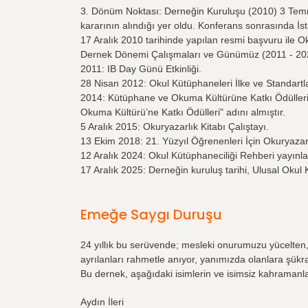
3. Dönüm Noktası: Derneğin Kuruluşu (2010) 3 Temm
kararının alındığı yer oldu. Konferans sonrasında İst
17 Aralık 2010 tarihinde yapılan resmi başvuru ile Ok
Dernek Dönemi Çalışmaları ve Günümüz (2011 - 20
2011: IB Day Günü Etkinliği.
28 Nisan 2012: Okul Kütüphaneleri İlke ve Standartla
2014: Kütüphane ve Okuma Kültürüne Katkı Ödülleri v
Okuma Kültürü’ne Katkı Ödülleri" adını almıştır.
5 Aralık 2015: Okuryazarlık Kitabı Çalıştayı.
13 Ekim 2018: 21. Yüzyıl Öğrenenleri İçin Okuryazar
12 Aralık 2024: Okul Kütüphaneciliği Rehberi yayınla
17 Aralık 2025: Derneğin kuruluş tarihi, Ulusal Okul 
Emeğe Saygı Duruşu
24 yıllık bu serüvende; mesleki onurumuzu yücelten
ayrılanları rahmetle anıyor, yanımızda olanlara şükr
Bu dernek, aşağıdaki isimlerin ve isimsiz kahramanl
Aydın İleri