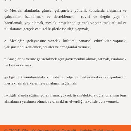
d
- Mesleki alanlarda, güncel gelişmelere yönelik konularda araştırma ve
çalışmaları özendirmek ve desteklemek, çeviri ve özgün yayınlar
hazırlamak, yayınlamak, mesleki projeler geliştirmek ve yürütmek, ulusal ve
uluslararası gerçek ve tüzel kişilerle işbirliği yapmak,
e-
Mesleğin gelişmesine yönelik kültürel, sanatsal etkinlikler yapmak,
yarışmalar düzenlemek, ödüller ve armağanlar vermek,
f
- Amaçlarını yerine getirebilmek için gayrimenkul almak, satmak, kiralamak
ve kiraya vermek,
g
- Eğitim kurumlarındaki kütüphane, bilgi ve medya merkezi çalışanlarının
mesleki ahlak ilkelerine uymalarını sağlamak,
h-
İlgili alanda eğitim gören lisans/yüksek lisans/doktora öğrencilerinin burs
almalarına yardımcı olmak ve olanakları elverdiği takdirde burs vermek.
© {2024} Okul Kütüphanecileri Derneği - iletisim@okd.org.tr