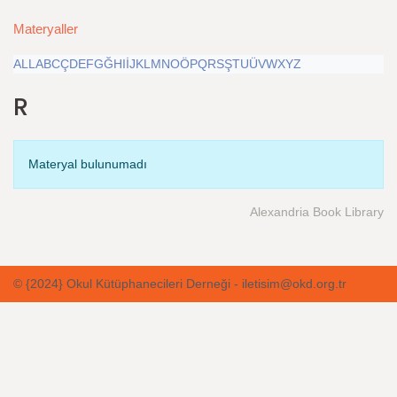
Materyaller
ALL
A
B
C
Ç
D
E
F
G
Ğ
H
I
İ
J
K
L
M
N
O
Ö
P
Q
R
S
Ş
T
U
Ü
V
W
X
Y
Z
R
Materyal bulunumadı
Alexandria Book Library
© {2024} Okul Kütüphanecileri Derneği - iletisim@okd.org.tr