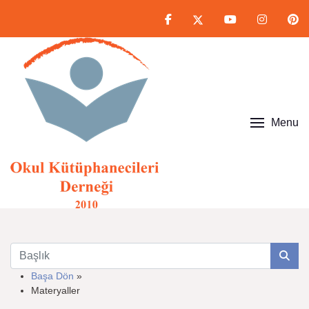
Menu
Başa Dön
»
Materyaller